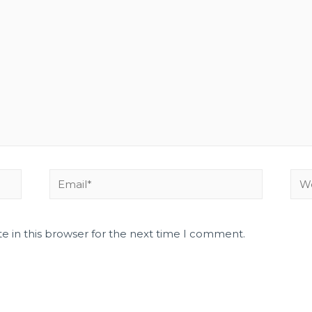
Email*
Web
e in this browser for the next time I comment.