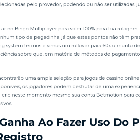
selecionadas pelo provedor, podendo ou não ser utilizada
tar no Bingo Multiplayer para valer 100% para tua rolagem.
nhum tipo de pegadinha, já que estes pontos não têm praz
ing system termos e vimos um rollover para 60x o monto de
 ciência sobre que, em matéria de métodos de pagamento, 
ontrarão uma ampla seleção para jogos de cassino online pa
poníveis, os jogadores podem desfrutar de uma experiênc
e crie neste momento mesmo sua conta Betmotion para c
sivos.
 Ganha Ao Fazer Uso Do
egistro