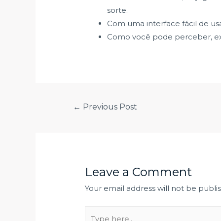
sorte.
Com uma interface fácil de us
Como você pode perceber, exi
Post
←
Previous Post
navigation
Leave a Comment
Your email address will not be publi
Type