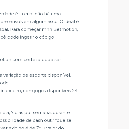
erdade é la cual não há uma
mpre envolvem algum risco. O ideal é
essoal. Para começar mhh Betmotion,
cê pode ingerir o código
motion com certeza pode ser
a variação de esporte disponível.
code.
inanceiro, com jogos disponíveis 24
 dia, 7 dias por semana, durante
ssibilidade de cash out,” “que se
ver exigido é de 7x u valor do