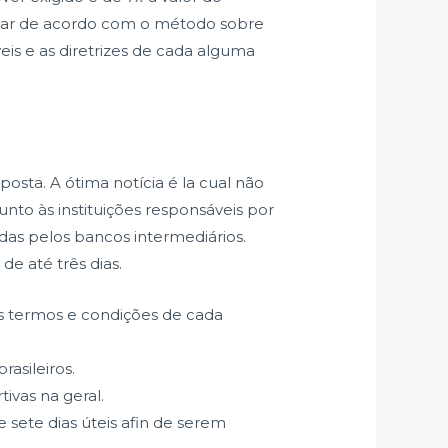
riar de acordo com o método sobre
is e as diretrizes de cada alguma
osta. A ótima notícia é la cual não
unto às instituições responsáveis por
adas pelos bancos intermediários.
e até três dias.
s termos e condições de cada
asileiros.
ivas na geral.
ete dias úteis afin de serem