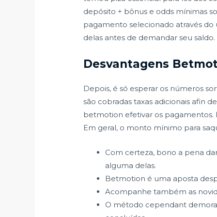
depósito + bônus e odds mínimas so
pagamento selecionado através do us
delas antes de demandar seu saldo.
Desvantagens Betmot
Depois, é só esperar os números sort
são cobradas taxas adicionais afin de
betmotion
efetivar os pagamentos. I
Em geral, o monto mínimo para saqu
Com certeza, bono a pena dar
alguma delas.
Betmotion é uma aposta despor
Acompanhe também as novidades
O método cependant demorado 