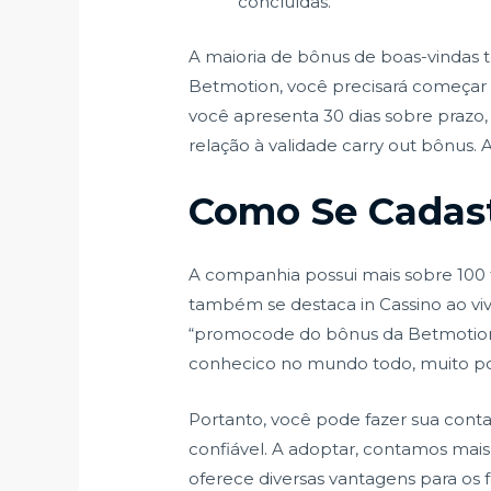
concluídas.
A maioria de bônus de boas-vindas 
Betmotion, você precisará começar a 
você apresenta 30 dias sobre prazo, 
relação à validade carry out bônus.
Como Se Cadas
A companhia possui mais sobre 100 
também se destaca in Cassino ao vivo
“promocode do bônus da Betmotion já
conhecico no mundo todo, muito por
Portanto, você pode fazer sua cont
confiável. A adoptar, contamos mais
oferece diversas vantagens para o