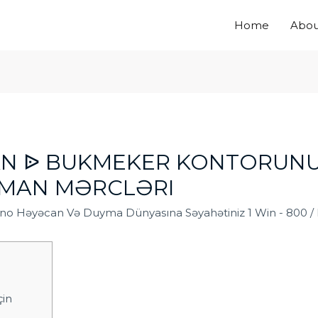
Home
Abou
N ᐉ BUKMEKER KONTORUNUN
DMAN MƏRCLƏRI
ino Həyəcan Və Duyma Dünyasına Səyahətiniz 1 Win - 800
/
çin