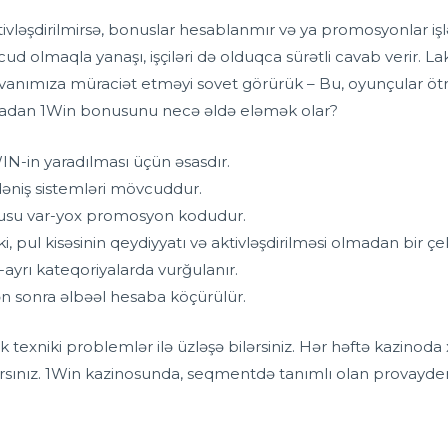
ləşdirilmirsə, bonuslar hesablanmır və ya promosyonlar işl
ud olmaqla yanaşı, işçiləri də olduqca sürətli cavab verir. L
nvanımıza müraciət etməyi sovet görürük – Bu, oyunçular ötr
madan 1Win bonusunu necə əldə eləmək olar?
IN-in yaradılması üçün əsasdır.
niş sistemləri mövcuddur.
nusu var-yox promosyon kodudur.
 pul kisəsinin qeydiyyatı və aktivləşdirilməsi olmadan bir çeki
-ayrı kateqoriyalarda vurğulanır.
n sonra əlbəəl hesaba köçürülür.
çik texniki problemlər ilə üzləşə bilərsiniz. Hər həftə kazinoda 
lırsınız. 1Win kazinosunda, seqmentdə tanımlı olan provayder