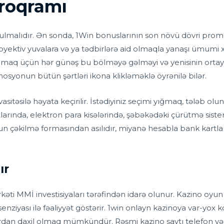
Proqramı
ulmalıdır. Ən sonda, 1Win bonuslarının son növü dövri prom
subyektiv yuvalara və ya tədbirlərə aid olmaqla yanaşı ümumi x
rmamaq üçün hər günəş bu bölməyə gəlməyi və yenisinin orta
yonun bütün şərtləri ikona klikləməklə öyrənilə bilər.
asitəsilə həyata keçirilir. İstədiyiniz seçimi yığmaq, tələb o
larında, elektron para kisələrində, şəbəkədəki çürütmə sist
n çəkilmə formasından asılıdır, miyanə hesabla bank kartl
ır
rkəti MMİ investisiyaları tərəfindən idarə olunur. Kazino oyun
ziyası ilə fəaliyyət göstərir. 1win onlayn kazinoya var-yo
ardan daxil olmaq mümkündür. Rəsmi kazino saytı telefon və