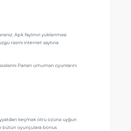
rsiniz. Apk faylının yüklənməsi
güzgü rəsmi internet saytına
üsxələrini Parisin ümumən oyunlarını
ydiyyatdan keçmək ötrü özünə uyğun
an bütün oyunçulara bonus