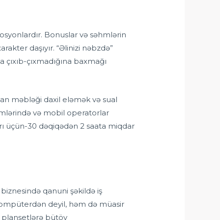
osyonlardır. Bonuslar və səhmlərin
arakter daşıyır. “Əlinizi nəbzdə”
ya çıxıb-çıxmadığına baxmağı
lunan məbləği daxil eləmək və sual
emlərində və mobil operatorlar
arı üçün-30 dəqiqədən 2 saata miqdar
 biznesində qanuni şəkildə iş
x kompüterdən deyil, həm də müasir
 planşetlərə bütöv