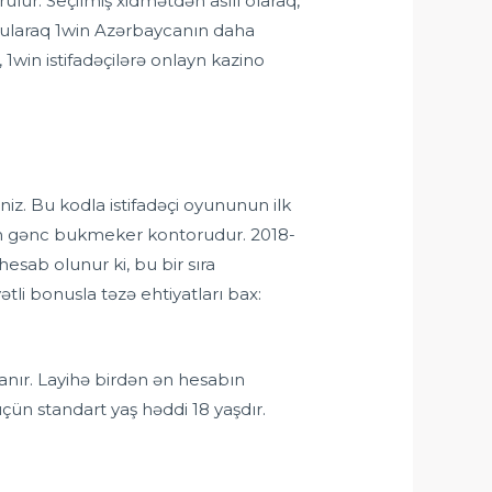
lür. Seçilmiş xidmətdən asılı olaraq,
oşularaq 1win Azərbaycanın daha
1win istifadəçilərə onlayn kazino
z. Bu kodla istifadəçi oyununun ilk
yan gənc bukmeker kontorudur. 2018-
esab olunur ki, bu bir sıra
li bonusla təzə ehtiyatları bax:
anır. Layihə birdən ən hesabın
çün standart yaş həddi 18 yaşdır.