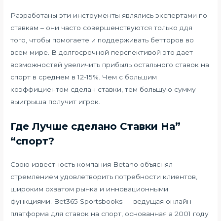
Разработаны эти инструменты являлись экспертами по
ставкам – они часто совершенствуются только ддя
того, чтобы помогаете и поддерживать бетторов во
всем мире. В долгосрочной перспективой это дает
возможностей увеличить прибыль остального ставок на
спорт в среднем в 12-15%. Чем с большим
коэффициентом сделан ставки, тем большую сумму
выигрыша получит игрок.
Где Лучше сделано Ставки На”
“спорт?
Свою известность компания Betano объяснял
стремлением удовлетворить потребности клиентов,
широким охватом рынка и инновационными
функциями. Bet365 Sportsbooks — ведущая онлайн-
платформа для ставок на спорт, основанная а 2001 году