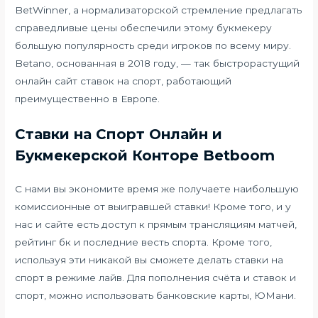
BetWinner, а нормализаторской стремление предлагать
справедливые цены обеспечили этому букмекеру
большую популярность среди игроков по всему миру.
Betano, основанная в 2018 году, — так быстрорастущий
онлайн сайт ставок на спорт, работающий
преимущественно в Европе.
Ставки на Спорт Онлайн и
Букмекерской Конторе Betboom
С нами вы экономите время же получаете наибольшую
комиссионные от выигравшей ставки! Кроме того, и у
нас и сайте есть доступ к прямым трансляциям матчей,
рейтинг бк и последние весть спорта. Кроме того,
используя эти никакой вы сможете делать ставки на
спорт в режиме лайв. Для пополнения счёта и ставок и
спорт, можно использовать банковские карты, ЮМани.