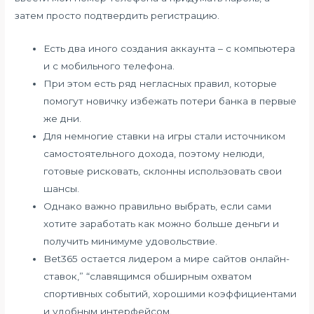
затем просто подтвердить регистрацию.
Есть два иного создания аккаунта – с компьютера
и с мобильного телефона.
При этом есть ряд негласных правил, которые
помогут новичку избежать потери банка в первые
же дни.
Для немногие ставки на игры стали источником
самостоятельного дохода, поэтому нелюди,
готовые рисковать, склонны использовать свои
шансы.
Однако важно правильно выбрать, если сами
хотите заработать как можно больше деньги и
получить минимуме удовольствие.
Bet365 остается лидером а мире сайтов онлайн-
ставок,” “славящимся обширным охватом
спортивных событий, хорошими коэффициентами
и удобным интерфейсом.