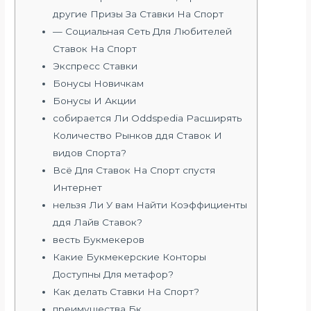
другие Призы За Ставки На Спорт
— Социальная Сеть Для Любителей
Ставок На Спорт
Экспресс Ставки
Бонусы Новичкам
Бонусы И Акции
собирается Ли Oddspedia Расширять
Количество Рынков ддя Ставок И
видов Спорта?
Всё Для Ставок На Спорт спустя
Интернет
нельзя Ли У вам Найти Коэффициенты
ддя Лайв Ставок?
весть Букмекеров
Какие Букмекерские Конторы
Доступны Для метафор?
Как делать Ставки На Спорт?
преимущества Бк