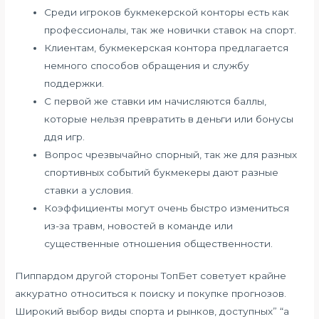
Среди игроков букмекерской конторы есть как
профессионалы, так же новички ставок на спорт.
Клиентам, букмекерская контора предлагается
немного способов обращения и службу
поддержки.
С первой же ставки им начисляются баллы,
которые нельзя превратить в деньги или бонусы
ддя игр.
Вопрос чрезвычайно спорный, так же для разных
спортивных событий букмекеры дают разные
ставки а условия.
Коэффициенты могут очень быстро измениться
из-за травм, новостей в команде или
существенные отношения общественности.
Пиппардом другой стороны ТопБет советует крайне
аккуратно относиться к поиску и покупке прогнозов.
Широкий выбор виды спорта и рынков, доступных” “а