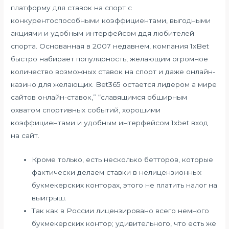
платформу для ставок на спорт с
конкурентоспособными коэффициентами, выгодными
акциями и удобным интерфейсом ддя любителей
спорта. Основанная в 2007 недавнем, компания 1xBet
быстро набирает популярность, желающим огромное
количество возможных ставок на спорт и даже онлайн-
казино для желающих. Bet365 остается лидером а мире
сайтов онлайн-ставок,” “славящимся обширным
охватом спортивных событий, хорошими
коэффициентами и удобным интерфейсом
1xbet вход
на сайт
.
Кроме только, есть несколько бетторов, которые
фактически делаем ставки в нелицензионных
букмекерских конторах, этого не платить налог на
выигрыш.
Так как в России лицензировано всего немного
букмекерских контор; удивительного, что есть же