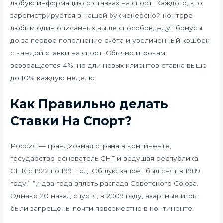
любую информацию о ставках на спорт. Каждого, кто
зарегистрируется в нашей букмекерской конторе
любым один описанных выше способов, ждут бонусы
до за первое пополнение счёта и увеличенный кэшбек
с каждой ставки на спорт. Обычно игрокам
возвращается 4%, но дли новых клиентов ставка выше
до 10% каждую неделю.
Как Правильно делать
Ставки На Спорт?
Россия — грандиозная страна в континенте,
государство-основатель СНГ и ведущая республика
СНК с 1922 по 1991 год. Общую запрет был снят в 1989
году,” “и два года вплоть распада Советского Союза.
Однако 20 назад спустя, в 2009 году, азартные игры
были запрещены почти повсеместно в континенте.