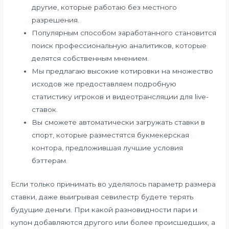
другие, которые работаю без местного
разрешения.
Популярным способом заработанного становится
поиск профессиональную аналитиков, которые
делятся собственным мнением.
Мы предлагаю высокие котировки на множество
исходов же предоставляем подробную
статистику игроков и видеотрансляции для live-
ставок.
Вы сможете автоматически загружать ставки в
спорт, которые разместятся букмекерская
контора, предложившая лучшие условия
бэттерам.
Если только принимать во уделялось параметр размера
ставки, даже выигрывая севилестр будете терять
будущие деньги. При какой разновидности пари и
купон добавляются другого или более происшедших, а