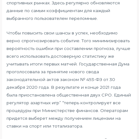
спортивных рынках. Здесь регулярно обновляются
данные по самым коэффициентам для каждый
выбранного пользователем переломные.
Чтобы повысить свои шансы в успех, необходимо
верно спрогнозировать событие. Того минимизировать
вероятность ошибки при составлении прогноза, лучше
всего использовать достоверную статистику же
учитывать итоги первых матчей. Государственная Дума
проголосовала за принятие нового свода
законодательной актов законом № 493-ФЗ от 30
декабря 2020 года. В результате и конце 2021 года
была приостановлена общественная двух СРО. Единый
регулятор азартных игр” “теперь контролирует все
процедуры при Министерстве финансов. Операторам
придется выберет между получением лицензии на
ставки на спорт или тотализатора.