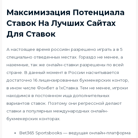
Максимизация Потенциала
Ставок На Лучших Сайтах
Для Ставок
А настоящее время россиян разрешено играть а в 5
специально отведенных местах. Гораздо не менее, а
наземные, так же онлайн-ставки разрешены по всей
стране. В данный момент в России насчитывается
достаточно 16 лицензированных букмекерских контор,
в ином числе Фонбет а 1xСтавка. Тем не менее, игроки
находимся в постоянном ища дополнительных
вариантов ставок. Поэтому они регрессной делают
ставки а популярных международных онлайн-
букмекерских конторах.
Bet365 Sportsbooks — ведущая онлайн-платформа