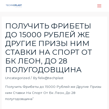
Skip
Main
to
content
Men
ПОЛУЧИТЬ ФРИБЕТЫ
ДО 15000 РУБЛЕЙ ЖЕ
ДРУГИЕ ПРИЗЫ НИМ
СТАВКИ НА СПОРТ ОТ
БК ЛЕОН, ДО 28
ПОЛУГОДОВЩИНА
Uncategorized
/ By
felix@techplast
Получить Фрибеты до 15000 Рублей же Другие Призы
ним Ставки На Спорт От Бк Леон, До 28
полугодовщина”