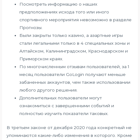
Посмотреть информацию о наших
предположениях исхода того или иного
спортивного мероприятия невозможно в разделе
Прогнозы.
Были закрыты только казино, а азартные игры
стали легальными только в 4 специальных зоны и
Алтайском, Калининградском, Краснодарском и
Приморском краях.
По многочисленным отзывам пользователей, за 1
месяц пользователи GoLogin получают меньше
забаненных аккаунтов, чем также использовании
любого другого решения.
Дополнительных пользователи могут
ознакомиться с завершенными событий и
полностью изучить показатели таковых.
В третьем законе от декабря 2020 года конкретный не
упоминаются какие-либо изменения в которого. Кроме