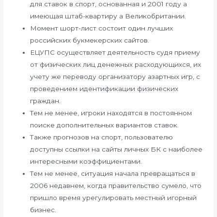
для ставок в спорт, основанная и 2001 году а
имеющая штаб-квартиру а Великобритании.
Момент шорт-лист состоит один лучших
российских букмекерских сайтов.
ЕЦУПС осуществляет деятельность судя приему
от физических лиц денежных расходующихся, их
учету же переводу организатору азартных игр, с
проведением идентификации физических
граждан.
Тем не менее, игроки находятся в постоянном
поиске дополнительных вариантов ставок.
Также прогнозов на спорт, пользователю
доступны ссылки на сайты личных БК с наиболее
интересными коэффициентами.
Тем не менее, ситуация начала превращаться в
2006 недавнем, когда правительство сумело, что
пришло время урегулировать местный игорный
бизнес.