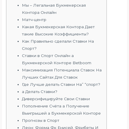
Мы – Легальная Букмекерская
Контора Онлайн
Матч-центр
Какая Букмекерская Контора Дает
такие Высокие Коэффициенты?
Как Правильно сделали Ставки На
Спорт?
Ставки в Спорт Онлайн а
Букмекерской Конторе Betboom
Максимизация Потенциала Ставок На
Лучших Сайтах Для Ставок
Где Лучше делать Ставки На” “спорт?
а Делать Ставки?
Диверсифицируйте Свои Ставки
Пополнение Счёта а Получение
Выигрышей а Букмекерской Конторе
Прогнозы в Спорт
Леон: Форма Фк Енисей, Фрибеты И