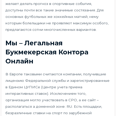
желает делать прогноз в спортивные события,
доступны почти все такие значимые состязания. Для
основных футбольных же хоккейных матчей, нему
которым болельщики не проявляют максимум особого,
предлагаются сотни многочисленных вариантов.
Мы – Легальная
Букмекерская Контора
Онлайн
В Европе таковыми считаются компании, получившие
лицензию Федеральной службы и зарегистрированные
в Едином ЦУПИСе (Центре учета приема
интерактивных ставок). Исключением того,
организация могло участвовать в СРО, а ее сайт –
располагаться а доменной зоне. RU. Есть площадки,
безразличные ставки на спорт по зарубежной